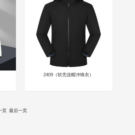
2409（软壳连帽冲锋衣）
一页
最后一页