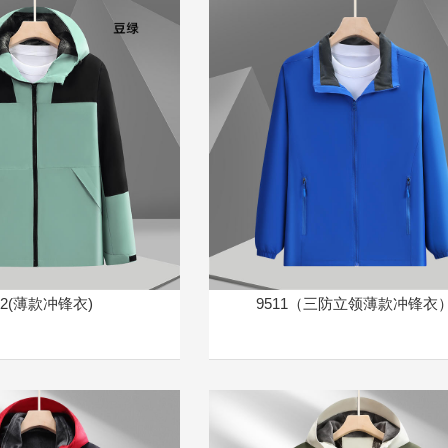
22(薄款冲锋衣)
9511（三防立领薄款冲锋衣