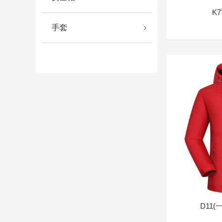
K
手套
D11