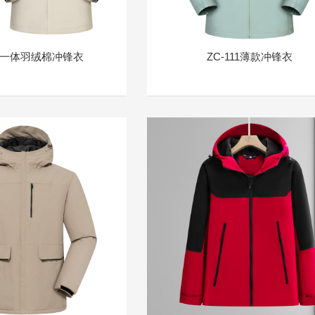
77一体羽绒棉冲锋衣
ZC-111薄款冲锋衣